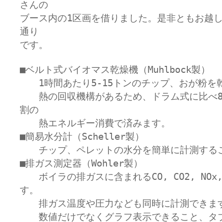
さんの

ブース内の1区画を借りました。是非ともお越
通り

です。
■ベルト式バイオマス乾燥機（Muhlbock製）

　　1時間あたり5-15トンのチップ、おが粉を
　　熱の回収機構があるため、ドラム式に比べ8
割の

　　熱エネルギー消費で済みます。

■簡易水分計（Scheller製）

　　チップ、ペレットの水分を簡単に計測するこ
■排ガス測定器（Wohler製）

　　ボイラの排ガスに含まれるCO, CO2, NOx
す。

　　排ガス温度や圧力なども同時に計測できます
　　数値だけでなくグラフ表示できること、タ